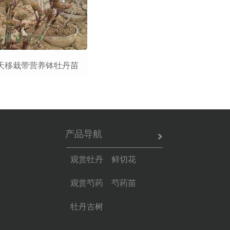
天移栽带营养钵牡丹苗
产品导航
观赏牡丹 鲜切花
观赏芍药 芍药苗
牡丹古树