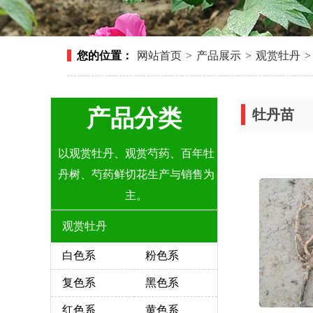
您的位置：
网站首页
>
产品展示
>
观赏牡丹
>
产品分类
牡丹苗
以观赏牡丹、观赏芍药、百年牡
丹树、芍药鲜切花生产与销售为
主。
观赏牡丹
白色系
粉色系
复色系
黑色系
红色系
黄色系