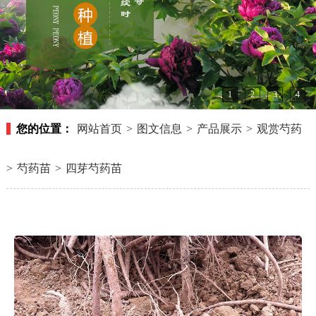
1
2
3
4
您的位置：
网站首页
>
图文信息
>
产品展示
>
观赏芍药
>
芍药苗
>
四芽芍药苗