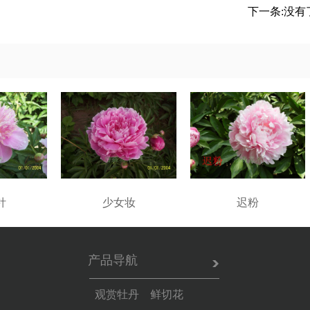
下一条:没有
针
少女妆
迟粉
产品导航
观赏牡丹 鲜切花