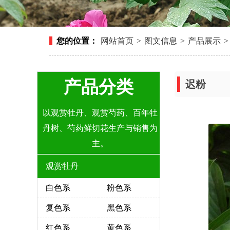
您的位置：
网站首页
>
图文信息
>
产品展示
>
产品分类
迟粉
以观赏牡丹、观赏芍药、百年牡
丹树、芍药鲜切花生产与销售为
主。
观赏牡丹
白色系
粉色系
复色系
黑色系
红色系
黄色系