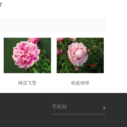
了
桃花飞雪
粉盘锦球
手机站