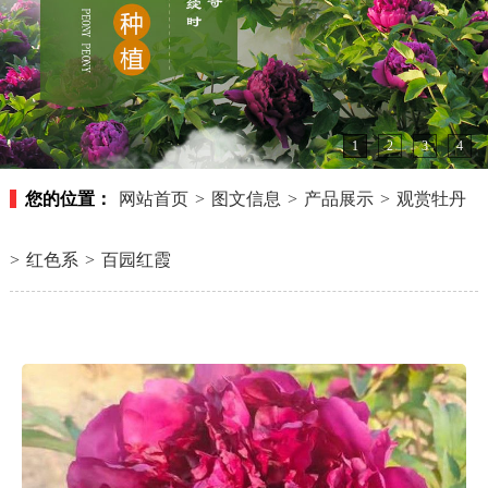
1
2
3
4
您的位置：
网站首页
>
图文信息
>
产品展示
>
观赏牡丹
>
红色系
>
百园红霞